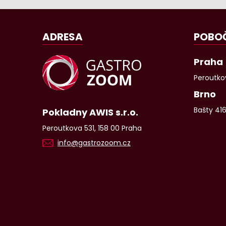
ADRESA
POBO
Praha
Peroutkov
Brno
Bašty 41
Pokladny AWIS s.r.o.
Peroutkova 531, 158 00 Praha
info@gastrozoom.cz