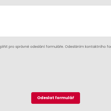
lňit pro správné odeslání formuláře. Odesláním kontaktního f
Odeslat formulář