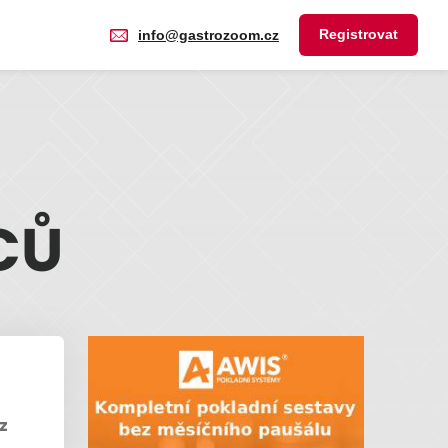
Registrovat
info@gastrozoom.cz
CŮ
z