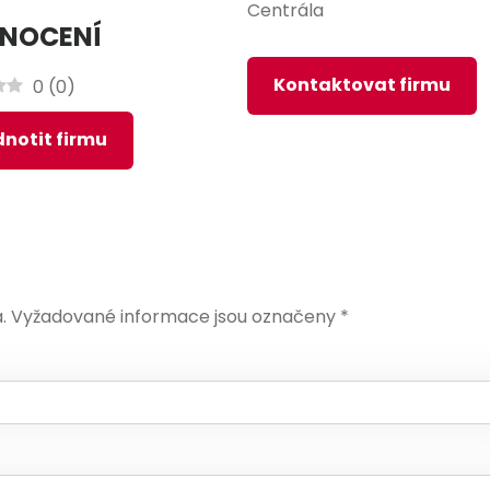
Centrála
NOCENÍ
Kontaktovat firmu
0
(
0
)
notit firmu
.
Vyžadované informace jsou označeny
*