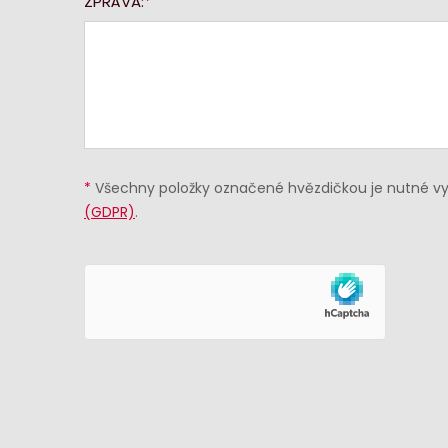
ZPRÁVA:
*
Všechny položky označené hvězdičkou je nutné vyp
(GDPR)
.