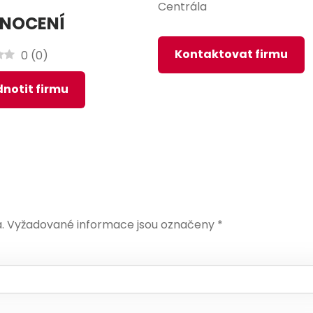
Centrála
NOCENÍ
Kontaktovat firmu
0
(
0
)
notit firmu
.
Vyžadované informace jsou označeny
*