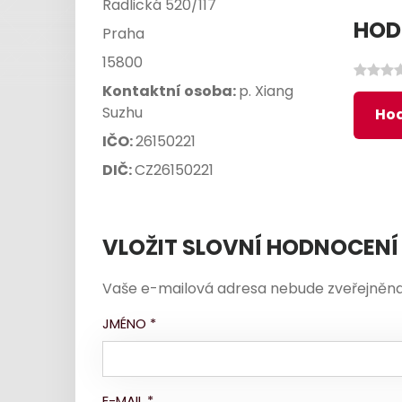
Radlická 520/117
HOD
Praha
15800
Kontaktní osoba:
p. Xiang
Suzhu
Hod
IČO:
26150221
DIČ:
CZ26150221
VLOŽIT SLOVNÍ HODNOCENÍ
Vaše e-mailová adresa nebude zveřejněna
JMÉNO
*
E-MAIL
*