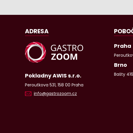
ADRESA
POBO
Praha
Peroutkov
Brno
Bašty 41
Pokladny AWIS s.r.o.
Peroutkova 531, 158 00 Praha
info@gastrozoom.cz