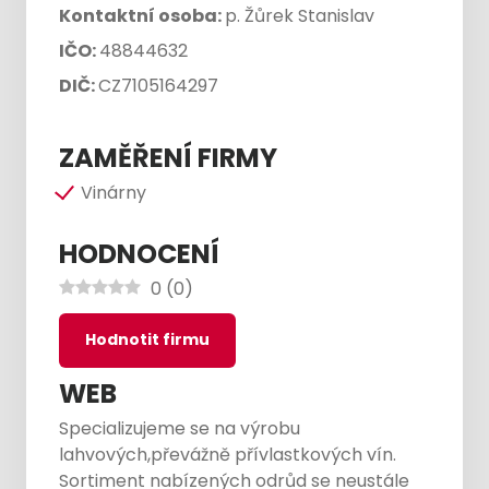
Kontaktní osoba:
p. Žůrek Stanislav
IČO:
48844632
DIČ:
CZ7105164297
ZAMĚŘENÍ FIRMY
Vinárny
HODNOCENÍ
0
(
0
)
Hodnotit firmu
WEB
Specializujeme se na výrobu
lahvových,převážně přívlastkových vín.
Sortiment nabízených odrůd se neustále