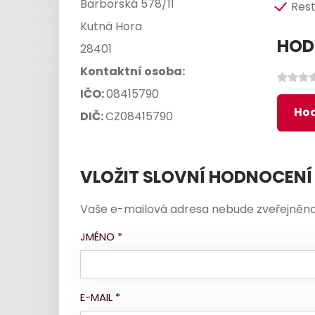
Barborská 578/11
Res
Kutná Hora
HOD
28401
Kontaktní osoba:
IČO:
08415790
Hod
DIČ:
CZ08415790
VLOŽIT SLOVNÍ HODNOCENÍ
Vaše e-mailová adresa nebude zveřejněna
JMÉNO
*
E-MAIL
*