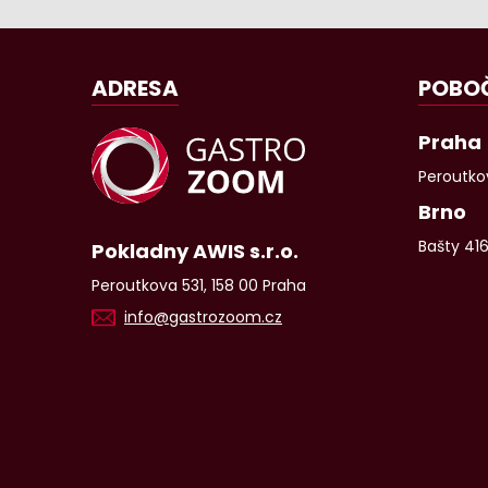
ADRESA
POBO
Praha
Peroutkov
Brno
Bašty 41
Pokladny AWIS s.r.o.
Peroutkova 531, 158 00 Praha
info@gastrozoom.cz