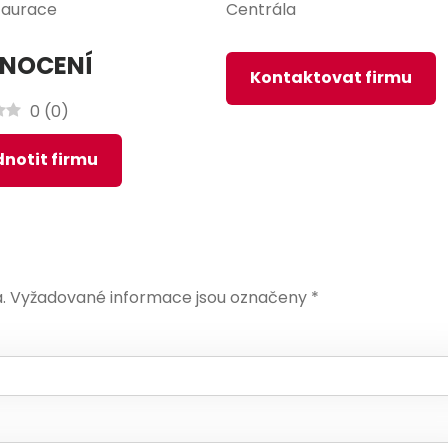
taurace
Centrála
NOCENÍ
Kontaktovat firmu
0
(
0
)
notit firmu
.
Vyžadované informace jsou označeny
*