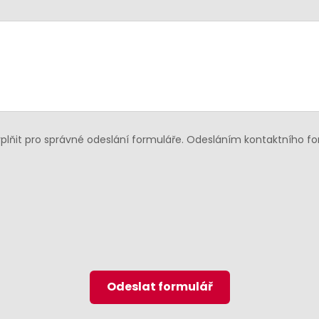
lňit pro správné odeslání formuláře. Odesláním kontaktního f
Odeslat formulář