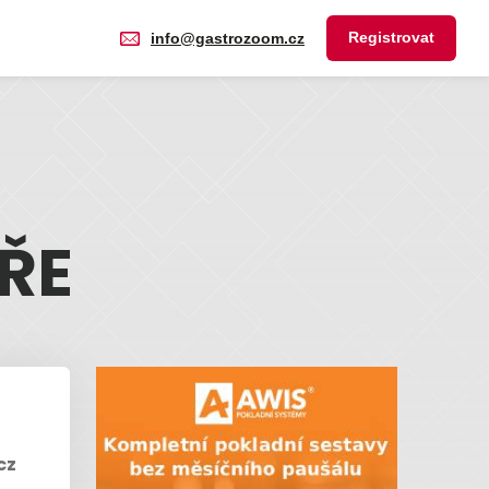
Registrovat
info@gastrozoom.cz
ŘE
cz