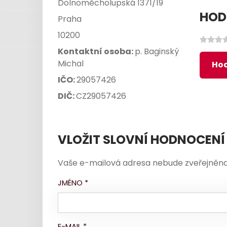
Dolnoměcholupská 1371/19
HOD
Praha
10200
Kontaktní osoba:
p. Baginský
Michal
Hod
IČO:
29057426
DIČ:
CZ29057426
VLOŽIT SLOVNÍ HODNOCENÍ
Vaše e-mailová adresa nebude zveřejněna
JMÉNO
*
E-MAIL
*