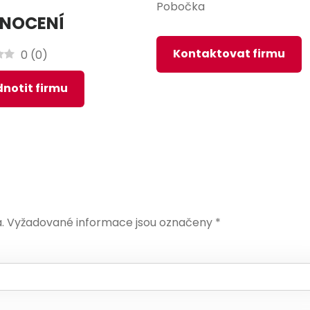
Pobočka
NOCENÍ
Kontaktovat firmu
0
(
0
)
notit firmu
.
Vyžadované informace jsou označeny
*