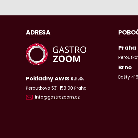
ADRESA
POBO
Praha
Peroutkov
Brno
Bašty 41
Pokladny AWIS s.r.o.
Peroutkova 531, 158 00 Praha
info@gastrozoom.cz