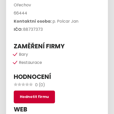
Ořechov
66444
Kontaktní osoba:
p. Polcar Jan
IČO:
88737373
ZAMĚŘENÍ FIRMY
Bary
Restaurace
HODNOCENÍ
0
(
0
)
Hodnotit firmu
WEB