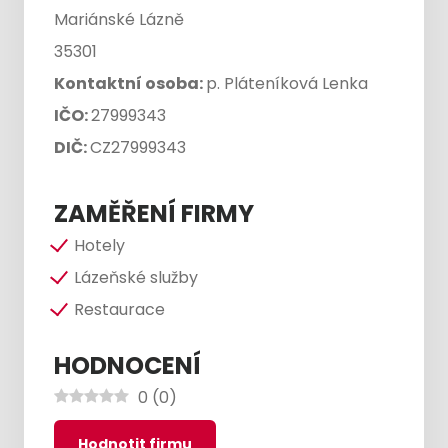
Mariánské Lázně
35301
Kontaktní osoba:
p. Pláteníková Lenka
IČO:
27999343
DIČ:
CZ27999343
ZAMĚŘENÍ FIRMY
Hotely
Lázeňské služby
Restaurace
HODNOCENÍ
0
(
0
)
Hodnotit firmu