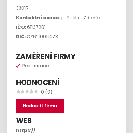
33017
Kontaktní osoba:
p. Poklop Zdeněk
IČO:
61137201
DIČ:
CZ6210011478
ZAMĚŘENÍ FIRMY
Restaurace
HODNOCENÍ
0
(
0
)
Hodnotit firmu
WEB
https://