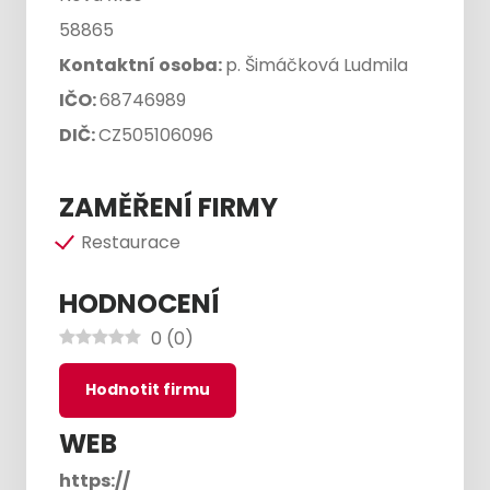
58865
Kontaktní osoba:
p. Šimáčková Ludmila
IČO:
68746989
DIČ:
CZ505106096
ZAMĚŘENÍ FIRMY
Restaurace
HODNOCENÍ
0
(
0
)
Hodnotit firmu
WEB
https://