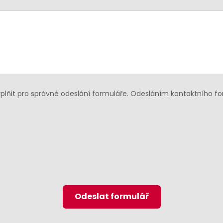
lňit pro správné odeslání formuláře. Odesláním kontaktního f
Odeslat formulář