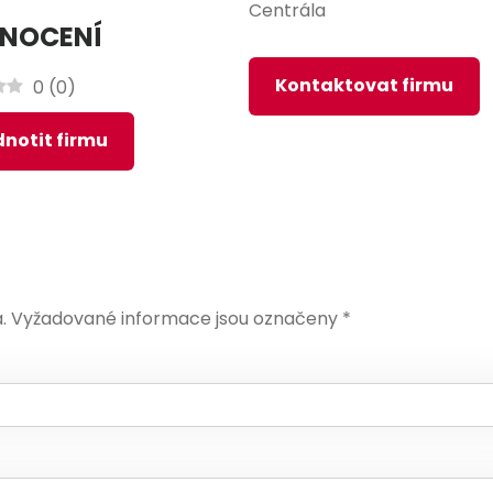
Centrála
NOCENÍ
Kontaktovat firmu
0
(
0
)
notit firmu
.
Vyžadované informace jsou označeny
*