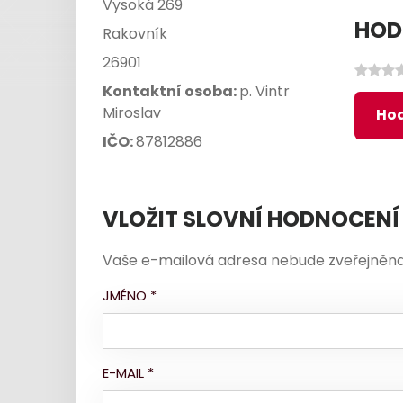
Vysoká 269
HOD
Rakovník
26901
Kontaktní osoba:
p. Vintr
Miroslav
Hod
IČO:
87812886
VLOŽIT SLOVNÍ HODNOCENÍ
Vaše e-mailová adresa nebude zveřejněna
JMÉNO
*
E-MAIL
*