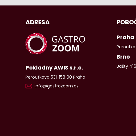
ADRESA
POBO
Praha
Peroutkov
Brno
Bašty 41
Pokladny AWIS s.r.o.
Peroutkova 531, 158 00 Praha
info@gastrozoom.cz