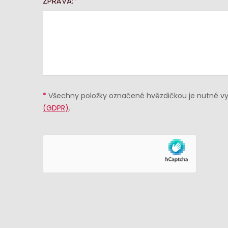
ZPRÁVA:
*
Všechny položky označené hvězdičkou je nutné vyp
(GDPR)
.