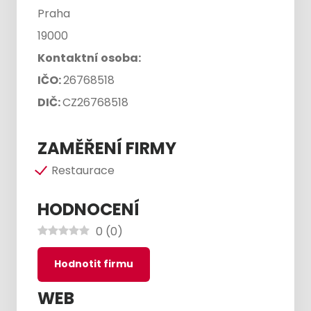
Praha
19000
Kontaktní osoba:
IČO:
26768518
DIČ:
CZ26768518
ZAMĚŘENÍ FIRMY
Restaurace
HODNOCENÍ
0
(
0
)
Hodnotit firmu
WEB