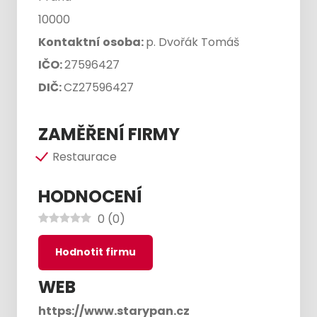
10000
Kontaktní osoba:
p. Dvořák Tomáš
IČO:
27596427
DIČ:
CZ27596427
ZAMĚŘENÍ FIRMY
Restaurace
HODNOCENÍ
0
(
0
)
Hodnotit firmu
WEB
https://www.starypan.cz