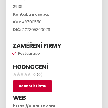
25101
Kontaktní osoba:
IČO:
48700550
DIČ:
CZ7305300079
ZAMĚŘENÍ FIRMY
Restaurace
HODNOCENÍ
0
(
0
)
Hodnotit firmu
WEB
https://ulabute.com