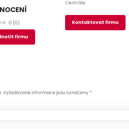
Centrála
NOCENÍ
Kontaktovat firmu
0
(
0
)
notit firmu
.
Vyžadované informace jsou označeny
*