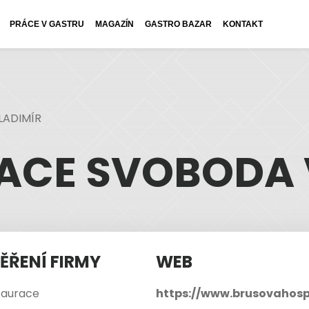
PRÁCE V GASTRU
MAGAZÍN
GASTRO BAZAR
KONTAKT
LADIMÍR
ACE SVOBODA 
ĚŘENÍ FIRMY
WEB
taurace
https://www.brusovahos