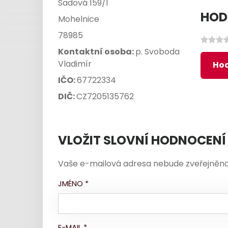
Sadová 159/1
HOD
Mohelnice
78985
Kontaktní osoba:
p. Svoboda
Vladimír
Hod
IČO:
67722334
DIČ:
CZ7205135762
VLOŽIT SLOVNÍ HODNOCENÍ
Vaše e-mailová adresa nebude zveřejněna
JMÉNO
*
E-MAIL
*