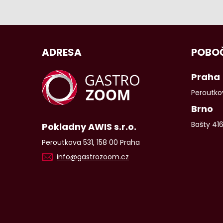
ADRESA
POBO
Praha
Peroutkov
Brno
Bašty 41
Pokladny AWIS s.r.o.
Peroutkova 531, 158 00 Praha
info@gastrozoom.cz