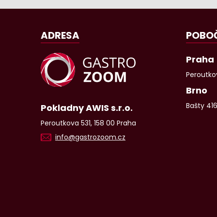
ADRESA
POBO
Praha
Peroutkov
Brno
Bašty 41
Pokladny AWIS s.r.o.
Peroutkova 531, 158 00 Praha
info@gastrozoom.cz