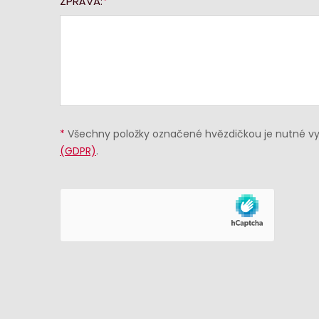
ZPRÁVA:
*
Všechny položky označené hvězdičkou je nutné vyp
(GDPR)
.