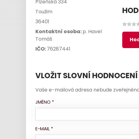
Plzeňská 334
HOD
Toužim
36401
Kontaktní osoba:
p. Havel
Tomáš
Hod
IČO:
76287441
VLOŽIT SLOVNÍ HODNOCENÍ
Vaše e-mailová adresa nebude zveřejněna
JMÉNO
*
E-MAIL
*