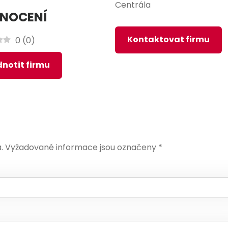
Centrála
NOCENÍ
Kontaktovat firmu
0
(
0
)
notit firmu
.
Vyžadované informace jsou označeny
*