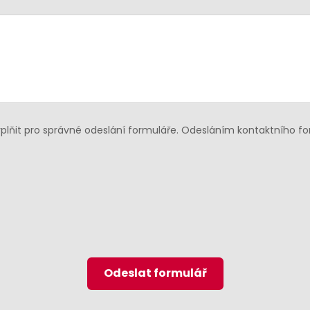
lňit pro správné odeslání formuláře. Odesláním kontaktního f
Odeslat formulář