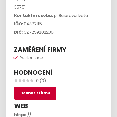
35751
Kontaktní osoba:
p. Baierová Iveta
IČO:
04372115
DIČ:
CZ7259202236
ZAMĚŘENÍ FIRMY
Restaurace
HODNOCENÍ
0
(
0
)
Hodnotit firmu
WEB
https://