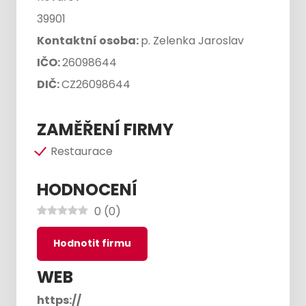
39901
Kontaktní osoba:
p. Zelenka Jaroslav
IČO:
26098644
DIČ:
CZ26098644
ZAMĚŘENÍ FIRMY
Restaurace
HODNOCENÍ
0
(
0
)
Hodnotit firmu
WEB
https://