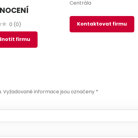
Centrála
NOCENÍ
Kontaktovat firmu
0
(
0
)
notit firmu
.
Vyžadované informace jsou označeny
*