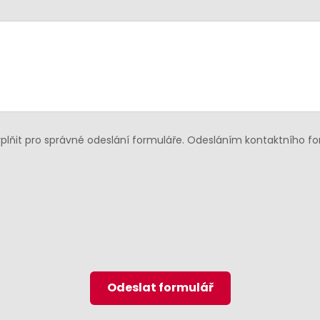
lňit pro správné odeslání formuláře. Odesláním kontaktního f
Odeslat formulář