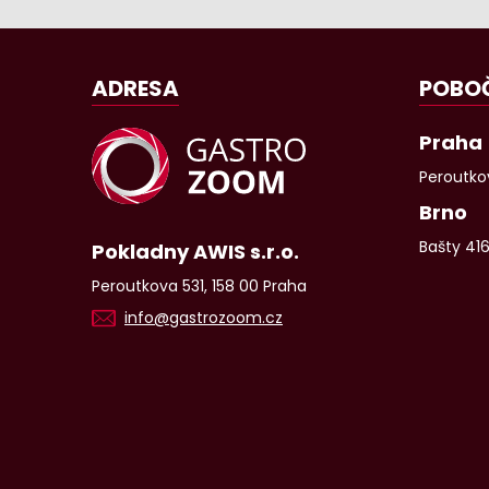
ADRESA
POBO
Praha
Peroutkov
Brno
Bašty 41
Pokladny AWIS s.r.o.
Peroutkova 531, 158 00 Praha
info@gastrozoom.cz