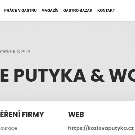
PRÁCE V GASTRU
MAGAZÍN
GASTRO BAZAR
KONTAKT
ORKER´S PUB
E PUTYKA & WO
ĚŘENÍ FIRMY
WEB
taurace
https://kozlovaputyka.cz