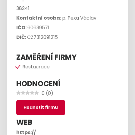
38241
Kontaktní osoba:
p. Pexa Václav
IČO:
60639571
DIČ:
CZ7312091215
ZAMĚŘENÍ FIRMY
Restaurace
HODNOCENÍ
0
(
0
)
Hodnotit firmu
WEB
https://