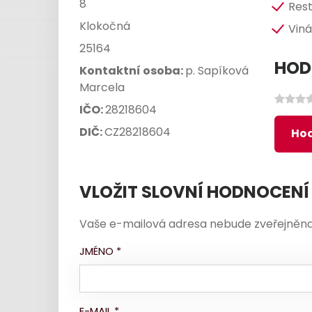
8
Res
Klokočná
Vin
25164
HOD
Kontaktní osoba:
p. Sapíková
Marcela
IČO:
28218604
DIČ:
CZ28218604
Hod
VLOŽIT SLOVNÍ HODNOCENÍ
Vaše e-mailová adresa nebude zveřejněna
JMÉNO
*
E-MAIL
*