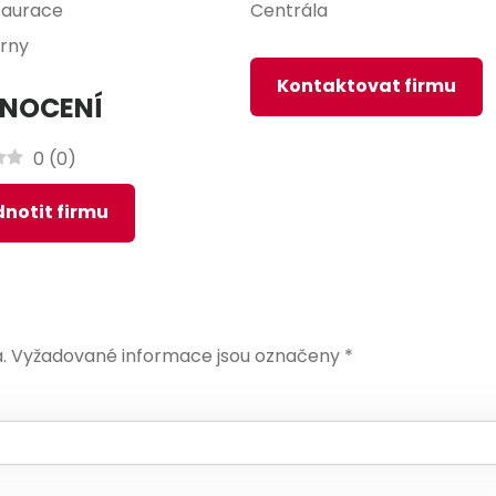
taurace
Centrála
árny
Kontaktovat firmu
NOCENÍ
0
(
0
)
notit firmu
.
Vyžadované informace jsou označeny
*