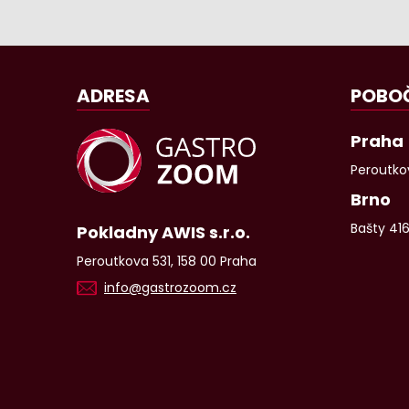
ADRESA
POBO
Praha
Peroutkov
Brno
Bašty 41
Pokladny AWIS s.r.o.
Peroutkova 531, 158 00 Praha
info@gastrozoom.cz