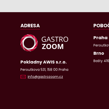
ADRESA
POBO
Praha
Peroutkov
Brno
Bašty 41
Pokladny AWIS s.r.o.
Peroutkova 531, 158 00 Praha
info@gastrozoom.cz