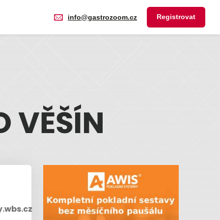
Registrovat
info@gastrozoom.cz
O VĚŠÍN
y.wbs.cz