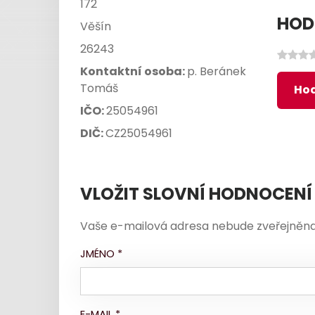
172
HOD
Věšín
26243
Kontaktní osoba:
p. Beránek
Tomáš
Hod
IČO:
25054961
DIČ:
CZ25054961
VLOŽIT SLOVNÍ HODNOCENÍ
Vaše e-mailová adresa nebude zveřejněna
JMÉNO
*
E-MAIL
*