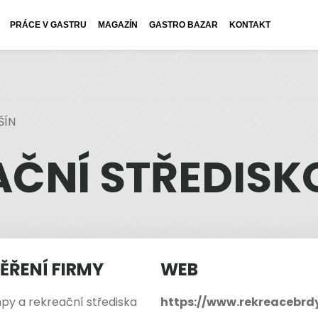
PRÁCE V GASTRU
MAGAZÍN
GASTRO BAZAR
KONTAKT
ŠÍN
ČNÍ STŘEDISK
ĚŘENÍ FIRMY
WEB
y a rekreační střediska
https://www.rekreacebrd