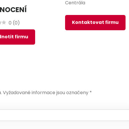
Centrála
NOCENÍ
Kontaktovat firmu
0
(
0
)
notit firmu
.
Vyžadované informace jsou označeny
*