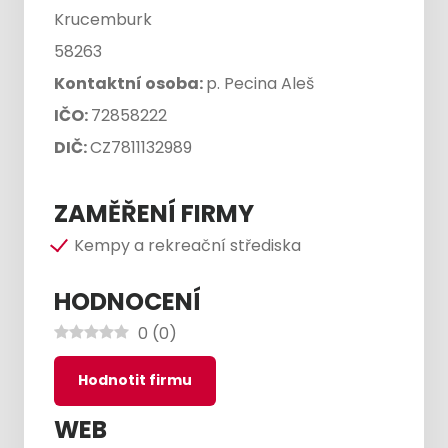
Krucemburk
58263
Kontaktní osoba:
p. Pecina Aleš
IČO:
72858222
DIČ:
CZ7811132989
ZAMĚŘENÍ FIRMY
Kempy a rekreační střediska
HODNOCENÍ
0
(
0
)
Hodnotit firmu
WEB