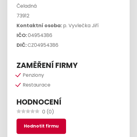
Čeladná
73912
Kontaktní osoba:
p. Vyvlečka Jiří
IČO:
04954386
DIČ:
CZ04954386
ZAMĚŘENÍ FIRMY
Penziony
Restaurace
HODNOCENÍ
0
(
0
)
Hodnotit firmu