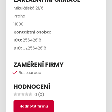
Mikulášská 21/6
Praha
11000
Kontaktní osoba:
IČO:
25642618
DIČ:
CZ25642618
ZAMĚŘENÍ FIRMY
Restaurace
HODNOCENÍ
0
(
0
)
Hodnotit firmu