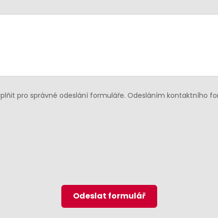
lňit pro správné odeslání formuláře. Odesláním kontaktního f
Odeslat formulář