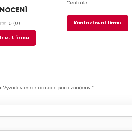
Centrála
NOCENÍ
Kontaktovat firmu
0
(
0
)
notit firmu
.
Vyžadované informace jsou označeny
*