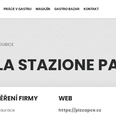
PRÁCE V GASTRU
MAGAZÍN
GASTRO BAZAR
KONTAKT
RDUBICE
LLA STAZIONE P
ĚŘENÍ FIRMY
WEB
taurace
https://pizzapce.cz