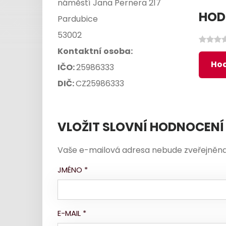
náměstí Jana Pernera 217
HOD
Pardubice
53002
Kontaktní osoba:
Hod
IČO:
25986333
DIČ:
CZ25986333
VLOŽIT SLOVNÍ HODNOCENÍ
Vaše e-mailová adresa nebude zveřejněna
JMÉNO
*
E-MAIL
*