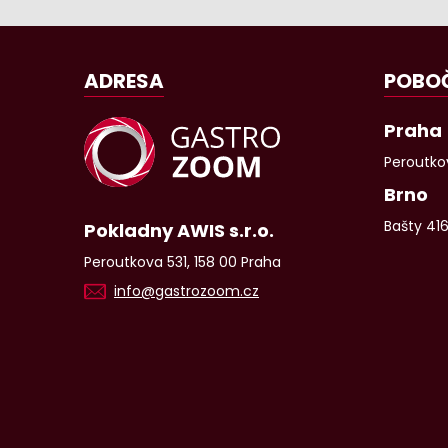
ADRESA
POBO
Praha
Peroutkov
Brno
Bašty 41
Pokladny AWIS s.r.o.
Peroutkova 531, 158 00 Praha
info@gastrozoom.cz