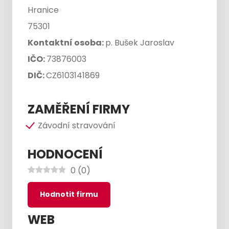
Hranice
75301
Kontaktní osoba:
p. Bušek Jaroslav
IČO:
73876003
DIČ:
CZ6103141869
ZAMĚŘENÍ FIRMY
Závodní stravování
HODNOCENÍ
0
(
0
)
Hodnotit firmu
WEB