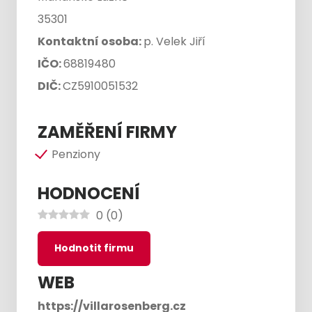
35301
Kontaktní osoba:
p. Velek Jiří
IČO:
68819480
DIČ:
CZ5910051532
ZAMĚŘENÍ FIRMY
Penziony
HODNOCENÍ
0
(
0
)
Hodnotit firmu
WEB
https://villarosenberg.cz