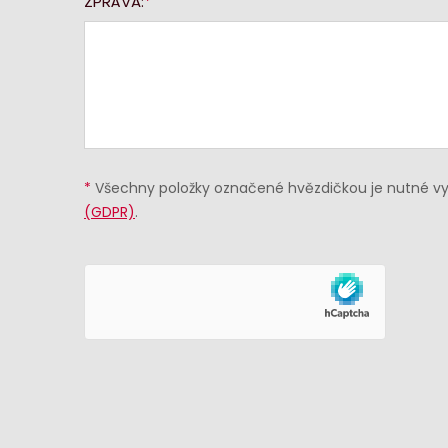
ZPRÁVA:
*
Všechny položky označené hvězdičkou je nutné vyp
(GDPR)
.