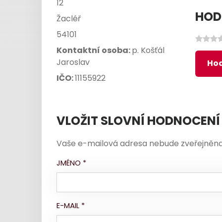
12
HOD
Žacléř
54101
Kontaktní osoba:
p. Košťál
Jaroslav
Hod
IČO:
11155922
VLOŽIT SLOVNÍ HODNOCENÍ
Vaše e-mailová adresa nebude zveřejněna
JMÉNO
*
E-MAIL
*