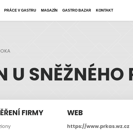
PRÁCE V GASTRU
MAGAZÍN
GASTRO BAZAR
KONTAKT
TOKA
N U SNĚŽNÉHO
ĚŘENÍ FIRMY
WEB
ziony
https://www.prkas.wz.cz