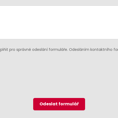
lňit pro správné odeslání formuláře. Odesláním kontaktního f
Odeslat formulář