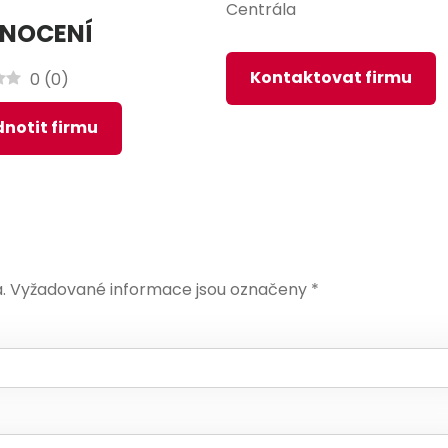
Centrála
NOCENÍ
Kontaktovat firmu
0
(
0
)
notit firmu
.
Vyžadované informace jsou označeny
*