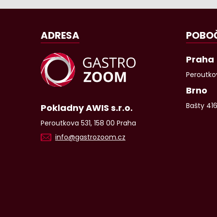
ADRESA
POBO
Praha
Peroutkov
Brno
Bašty 41
Pokladny AWIS s.r.o.
Peroutkova 531, 158 00 Praha
info@gastrozoom.cz