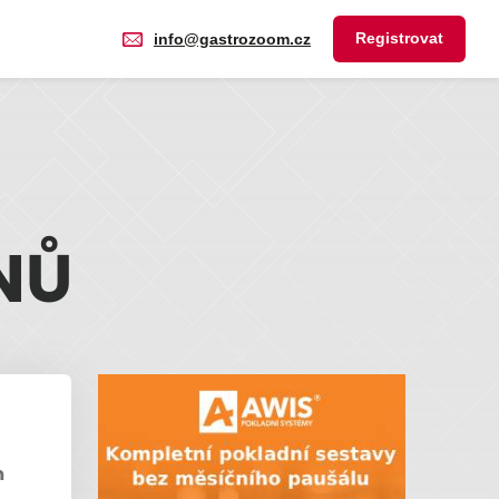
Registrovat
info@gastrozoom.cz
NŮ
m