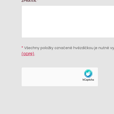
ZPRÁVA:
*
Všechny položky označené hvězdičkou je nutné vyp
(GDPR)
.