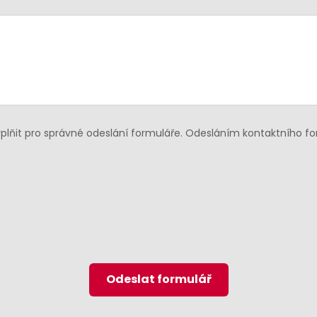
lňit pro správné odeslání formuláře. Odesláním kontaktního f
Odeslat formulář