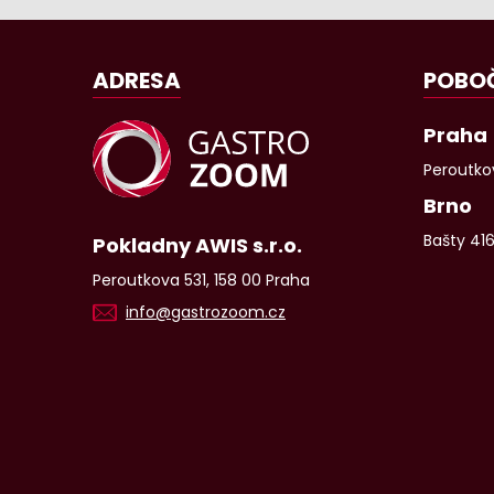
ADRESA
POBO
Praha
Peroutkov
Brno
Bašty 41
Pokladny AWIS s.r.o.
Peroutkova 531, 158 00 Praha
info@gastrozoom.cz