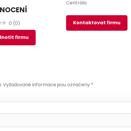
Centrála
NOCENÍ
Kontaktovat firmu
0
(
0
)
notit firmu
.
Vyžadované informace jsou označeny
*