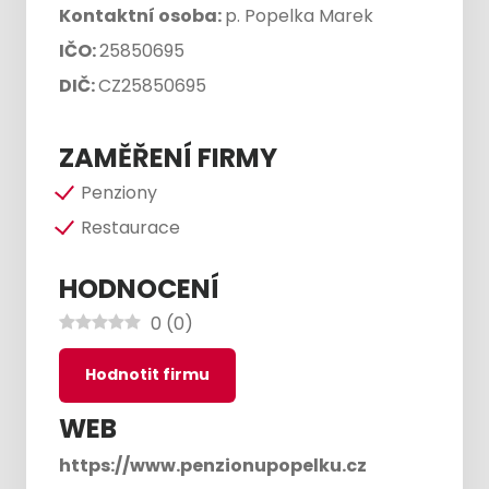
Kontaktní osoba:
p. Popelka Marek
IČO:
25850695
DIČ:
CZ25850695
ZAMĚŘENÍ FIRMY
Penziony
Restaurace
HODNOCENÍ
0
(
0
)
Hodnotit firmu
WEB
https://www.penzionupopelku.cz