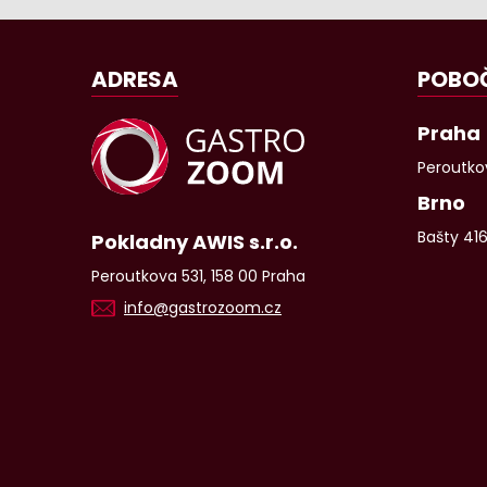
ADRESA
POBO
Praha
Peroutkov
Brno
Bašty 41
Pokladny AWIS s.r.o.
Peroutkova 531, 158 00 Praha
info@gastrozoom.cz