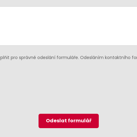
lňit pro správné odeslání formuláře. Odesláním kontaktního f
Odeslat formulář