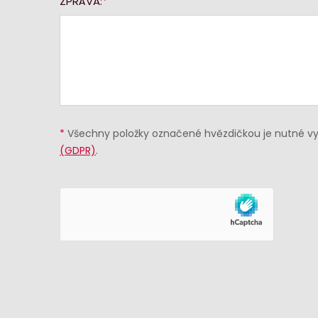
ZPRÁVA:
*
Všechny položky označené hvězdičkou je nutné vyp
(GDPR)
.