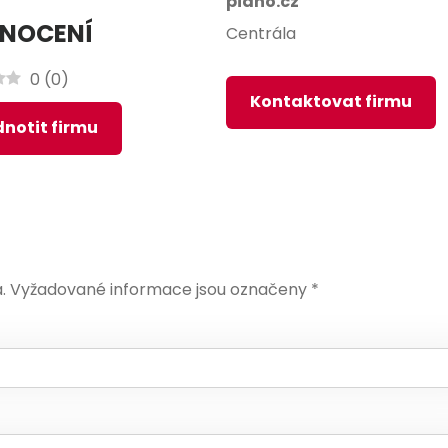
piano.cz
NOCENÍ
Centrála
0
(
0
)
Kontaktovat firmu
notit firmu
.
Vyžadované informace jsou označeny
*