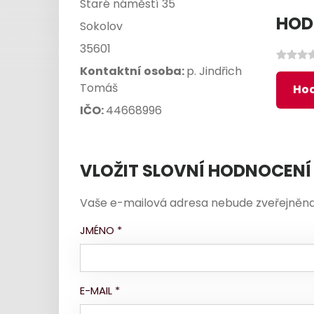
Staré náměstí 35
HOD
Sokolov
35601
Kontaktní osoba:
p. Jindřich
Tomáš
Hod
IČO:
44668996
VLOŽIT SLOVNÍ HODNOCENÍ
Vaše e-mailová adresa nebude zveřejněna
JMÉNO
*
E-MAIL
*