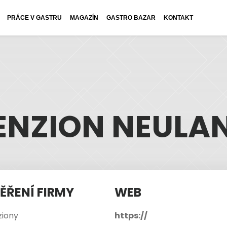
PRÁCE V GASTRU
MAGAZÍN
GASTRO BAZAR
KONTAKT
ENZION NEULA
ĚŘENÍ FIRMY
WEB
ziony
https://