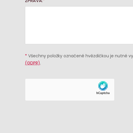
ZPRÁVA:
*
Všechny položky označené hvězdičkou je nutné vyp
(GDPR)
.