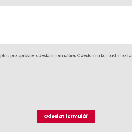
lňit pro správné odeslání formuláře. Odesláním kontaktního f
Odeslat formulář