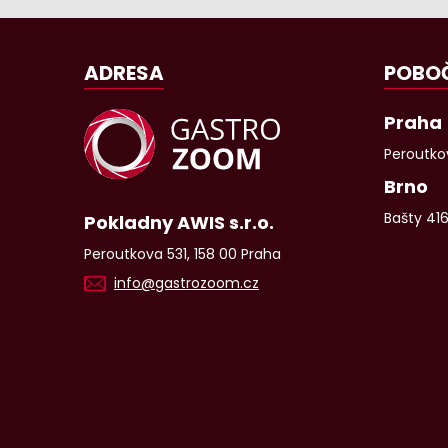
ADRESA
POBO
Praha
Peroutkov
Brno
Bašty 41
Pokladny AWIS s.r.o.
Peroutkova 531, 158 00 Praha
info@gastrozoom.cz