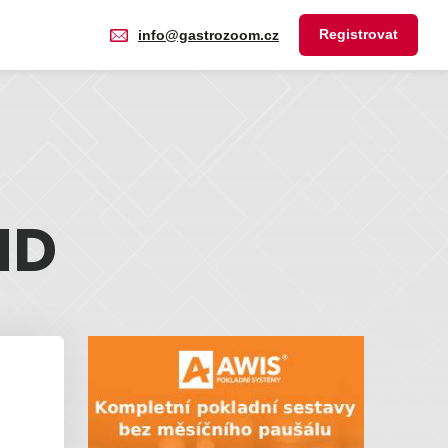
Registrovat
info@gastrozoom.cz
ND