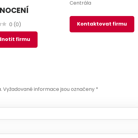
Centrála
NOCENÍ
Kontaktovat firmu
0
(
0
)
notit firmu
.
Vyžadované informace jsou označeny
*