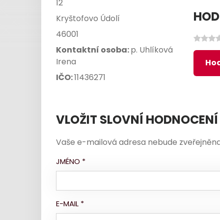
12
HOD
Kryštofovo Údolí
46001
Kontaktní osoba:
p. Uhlíková
Irena
Hod
IČO:
11436271
VLOŽIT SLOVNÍ HODNOCENÍ
Vaše e-mailová adresa nebude zveřejněna
JMÉNO
*
E-MAIL
*