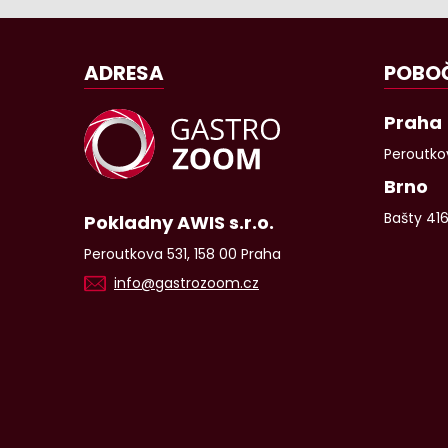
ADRESA
POBO
Praha
Peroutkov
Brno
Bašty 41
Pokladny AWIS s.r.o.
Peroutkova 531, 158 00 Praha
info@gastrozoom.cz