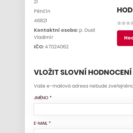
21
HOD
Pěnčín
46821
Kontaktní osoba:
p. Dusil
Vladimír
Hod
IČO:
47024062
VLOŽIT SLOVNÍ HODNOCENÍ
Vaše e-mailová adresa nebude zveřejněna
JMÉNO
*
E-MAIL
*