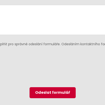
lňit pro správné odeslání formuláře. Odesláním kontaktního f
Odeslat formulář