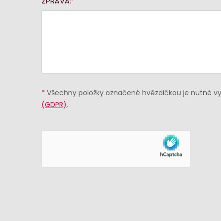
ZPRÁVA:
*
Všechny položky označené hvězdičkou je nutné vyp
(GDPR)
.