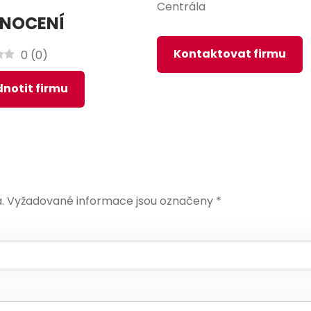
Centrála
NOCENÍ
Kontaktovat firmu
0
(
0
)
notit firmu
.
Vyžadované informace jsou označeny
*