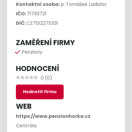
Kontaktní osoba:
p. Tomášek Ladislav
IČO:
71793721
DIČ:
CZ7512275331
ZAMĚŘENÍ FIRMY
Penziony
HODNOCENÍ
0
(
0
)
Hodnotit firmu
WEB
https://www.penzionhorka.cz
Centrála