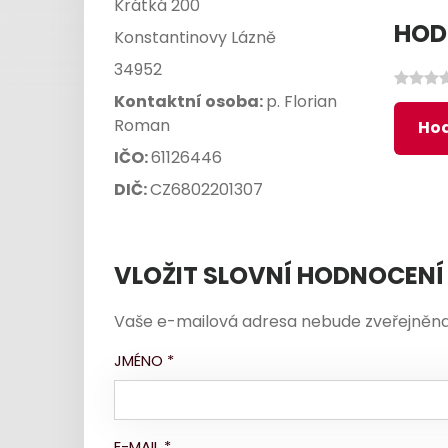
Krátká 200
HOD
Konstantinovy Lázně
34952
Kontaktní osoba:
p. Florian
Roman
Hod
IČO:
61126446
DIČ:
CZ6802201307
VLOŽIT SLOVNÍ HODNOCENÍ
Vaše e-mailová adresa nebude zveřejněna
JMÉNO
*
E-MAIL
*