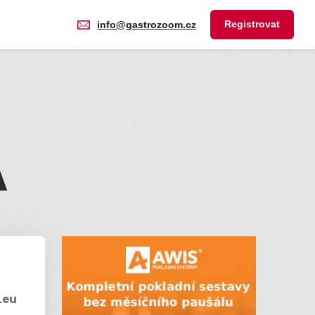
Registrovat
info@gastrozoom.cz
A
.eu