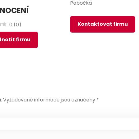
Pobočka
NOCENÍ
Kontaktovat firmu
0
(
0
)
notit firmu
.
Vyžadované informace jsou označeny
*