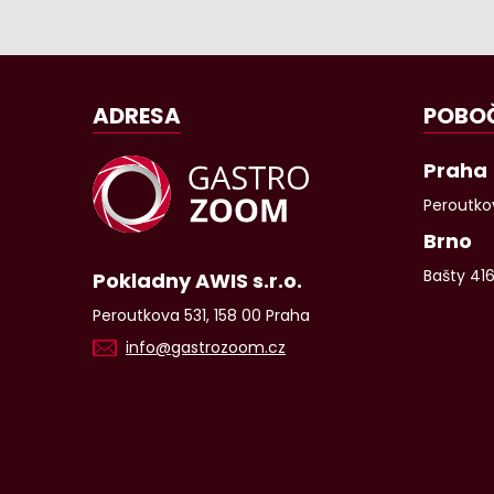
ADRESA
POBO
Praha
Peroutkov
Brno
Bašty 41
Pokladny AWIS s.r.o.
Peroutkova 531, 158 00 Praha
info@gastrozoom.cz