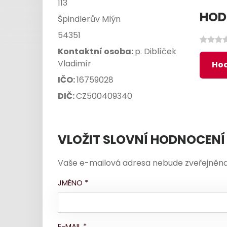
113
HOD
Špindlerův Mlýn
54351
Kontaktní osoba:
p. Diblíček
Vladimír
Hod
IČO:
16759028
DIČ:
CZ500409340
VLOŽIT SLOVNÍ HODNOCENÍ
Vaše e-mailová adresa nebude zveřejněna
JMÉNO
*
E-MAIL
*