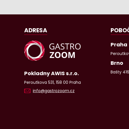
ADRESA
POBO
Praha
Peroutkov
Brno
Bašty 41
Pokladny AWIS s.r.o.
Peroutkova 531, 158 00 Praha
info@gastrozoom.cz