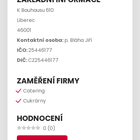
K Bauhausu 610
Liberec
46001
Kontaktní osoba:
p. Bláha Jiří
IČO:
25446177
DIČ:
CZ25446177
ZAMĚŘENÍ FIRMY
Catering
Cukrárny
HODNOCENÍ
0
(
0
)