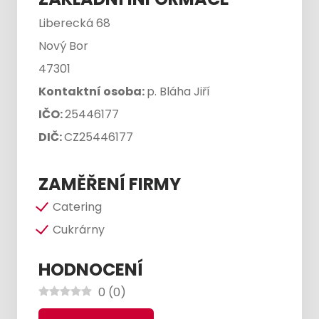
Liberecká 68
Nový Bor
47301
Kontaktní osoba:
p. Bláha Jiří
IČO:
25446177
DIČ:
CZ25446177
ZAMĚŘENÍ FIRMY
Catering
Cukrárny
HODNOCENÍ
0
(
0
)