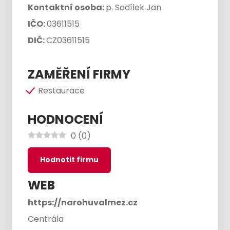
Kontaktní osoba:
p. Sadílek Jan
IČO:
03611515
DIČ:
CZ03611515
ZAMĚŘENÍ FIRMY
Restaurace
HODNOCENÍ
0
(
0
)
Hodnotit firmu
WEB
https://narohuvalmez.cz
Centrála