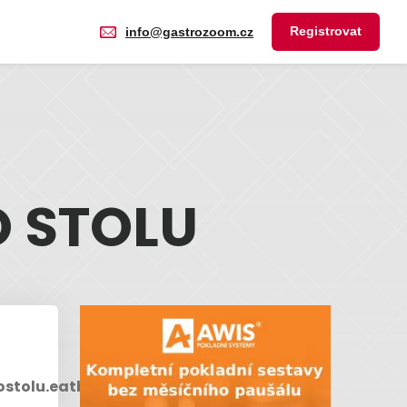
Registrovat
info@gastrozoom.cz
 STOLU
ostolu.eatbu.com