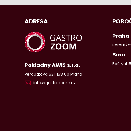
ADRESA
POBO
Praha
Peroutkov
Brno
Bašty 41
Pokladny AWIS s.r.o.
Peroutkova 531, 158 00 Praha
info@gastrozoom.cz