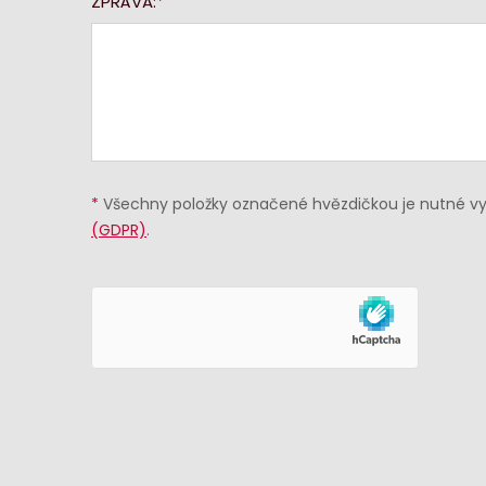
ZPRÁVA:
*
Všechny položky označené hvězdičkou je nutné vyp
(GDPR)
.