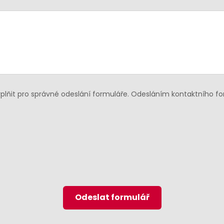
lňit pro správné odeslání formuláře. Odesláním kontaktního f
Odeslat formulář