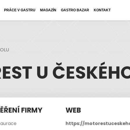
PRÁCE V GASTRU
MAGAZÍN
GASTRO BAZAR
KONTAKT
TOLU
EST U ČESKÉHO
ĚŘENÍ FIRMY
WEB
taurace
https://motorestuceskeh