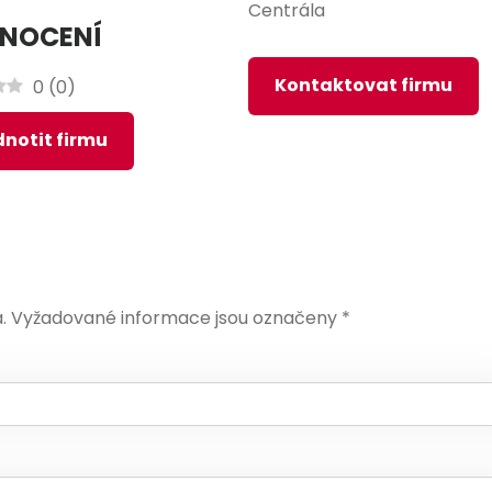
Centrála
NOCENÍ
Kontaktovat firmu
0
(
0
)
notit firmu
.
Vyžadované informace jsou označeny
*