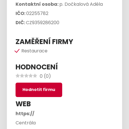
Kontaktní osoba:
p. Dočkalová Adéla
IČO:
02255782
DIČ:
CZ9359286200
ZAMĚŘENÍ FIRMY
Restaurace
HODNOCENÍ
0
(
0
)
Hodnotit firmu
WEB
https://
Centrála