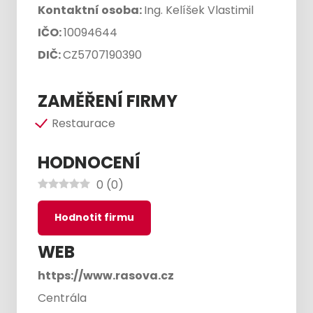
Kontaktní osoba:
Ing. Kelíšek Vlastimil
IČO:
10094644
DIČ:
CZ5707190390
ZAMĚŘENÍ FIRMY
Restaurace
HODNOCENÍ
0
(
0
)
Hodnotit firmu
WEB
https://www.rasova.cz
Centrála