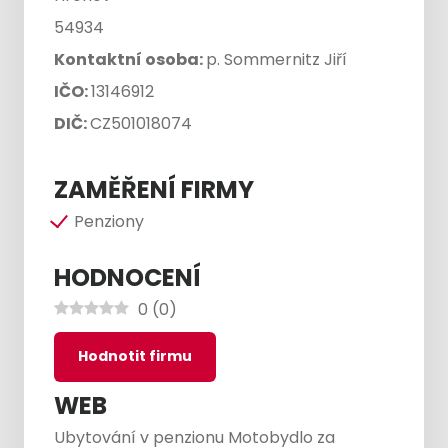
54934
Kontaktní osoba:
p. Sommernitz Jiří
IČO:
13146912
DIČ:
CZ501018074
ZAMĚŘENÍ FIRMY
Penziony
HODNOCENÍ
0
(
0
)
Hodnotit firmu
WEB
Ubytování v penzionu Motobydlo za