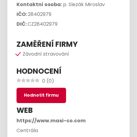
Kontaktní osoba:
p. Slezák Miroslav
IČO:
28402979
DIČ:
CZ28402979
ZAMĚŘENÍ FIRMY
Závodní stravování
HODNOCENÍ
0
(
0
)
Hodnotit firmu
WEB
https://www.masi-co.com
Centrála