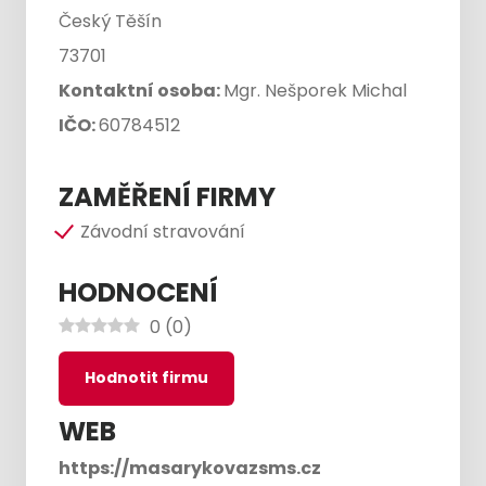
Český Těšín
73701
Kontaktní osoba:
Mgr. Nešporek Michal
IČO:
60784512
ZAMĚŘENÍ FIRMY
Závodní stravování
HODNOCENÍ
0
(
0
)
Hodnotit firmu
WEB
https://masarykovazsms.cz