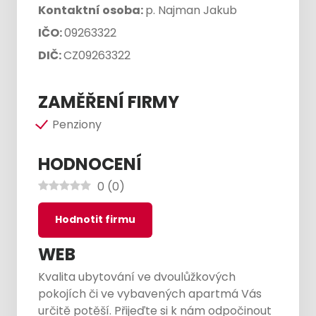
Kontaktní osoba:
p. Najman Jakub
IČO:
09263322
DIČ:
CZ09263322
ZAMĚŘENÍ FIRMY
Penziony
HODNOCENÍ
0
(
0
)
Hodnotit firmu
WEB
Kvalita ubytování ve dvoulůžkových
pokojích či ve vybavených apartmá Vás
určitě potěší. Přijeďte si k nám odpočinout