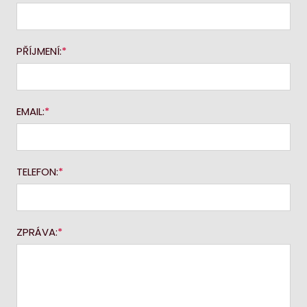
PŘÍJMENÍ:
EMAIL:
TELEFON:
ZPRÁVA: