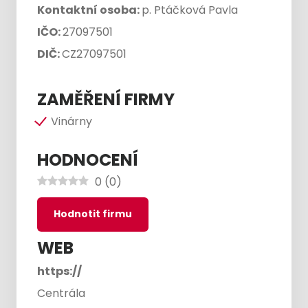
Kontaktní osoba:
p. Ptáčková Pavla
IČO:
27097501
DIČ:
CZ27097501
ZAMĚŘENÍ FIRMY
Vinárny
HODNOCENÍ
0
(
0
)
Hodnotit firmu
WEB
https://
Centrála