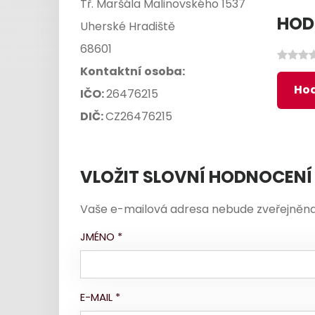
Tř. Maršála Malinovského 1537
HOD
Uherské Hradiště
68601
Kontaktní osoba:
Hod
IČO:
26476215
DIČ:
CZ26476215
VLOŽIT SLOVNÍ HODNOCENÍ
Vaše e-mailová adresa nebude zveřejněna
JMÉNO
*
E-MAIL
*