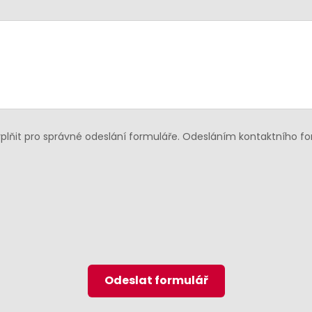
lňit pro správné odeslání formuláře. Odesláním kontaktního f
Odeslat formulář