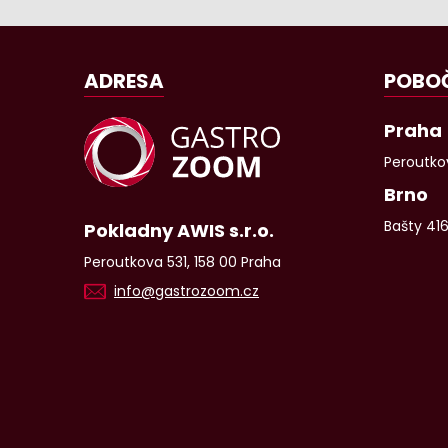
ADRESA
POBO
Praha
Peroutkov
Brno
Bašty 41
Pokladny AWIS s.r.o.
Peroutkova 531, 158 00 Praha
info@gastrozoom.cz