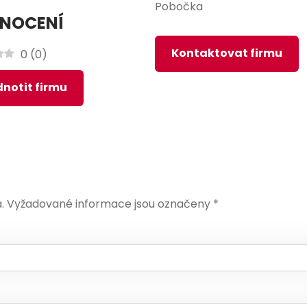
Pobočka
NOCENÍ
Kontaktovat firmu
0
(
0
)
notit firmu
.
Vyžadované informace jsou označeny
*