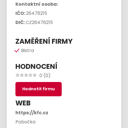
Kontaktní osoba:
IČO:
26476215
DIČ:
CZ26476215
ZAMĚŘENÍ FIRMY
Bistra
HODNOCENÍ
0
(
0
)
Hodnotit firmu
WEB
https://kfc.cz
Pobočka